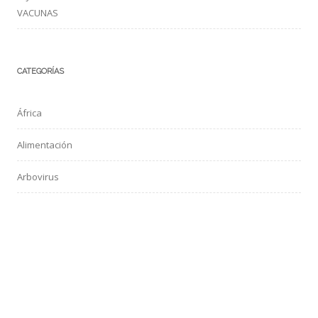
VACUNAS
CATEGORÍAS
África
Alimentación
Arbovirus
Aves de compañía
Bacterias
Coronavirus
Dengue