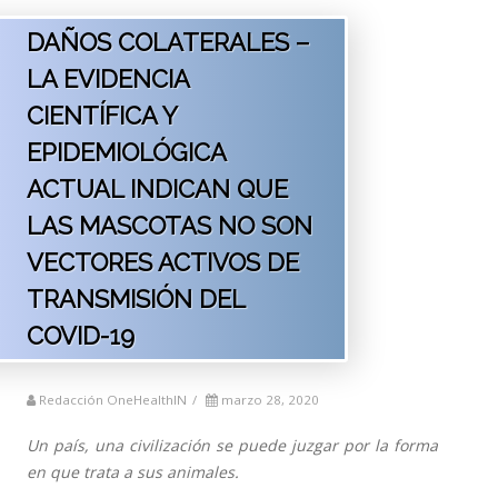
DAÑOS COLATERALES –
LA EVIDENCIA
CIENTÍFICA Y
EPIDEMIOLÓGICA
ACTUAL INDICAN QUE
LAS MASCOTAS NO SON
VECTORES ACTIVOS DE
TRANSMISIÓN DEL
COVID-19
Redacción OneHealthIN
/
marzo 28, 2020
Un país, una civilización se puede juzgar por la forma
en que trata a sus animales.