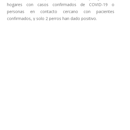
hogares con casos confirmados de COVID-19 o
personas en contacto cercano con pacientes
confirmados, y solo 2 perros han dado positivo.
La segunda noticia se producía hoy, y tenía su origen en
Bélgica, desde donde se ha informado de la
transmisión
de coronavirus COVID-19 de un propietario a su gato
,
que ha desarrollado síntomas de la enfermedad. En este
caso ha sido un portavoz del Gobierno de Bélgica quien
ha informado que se ha detectado en el país un «caso
aislado» de transmisión del SARS-CoV-2 de un paciente
infectado por coronavirus hacia su gato.
Nuestros compañeros de la Facultad de Medicina
Veterinaria de Lieja han podido demostrar que un gato
de una persona infectada con el virus COVID-19 había
contraído la enfermedad, desarrollando síntomas y una
infección. El Servicio Federal de Salud de Bélgica insistió
en que «ese tipo de transmisión es del hombre al animal