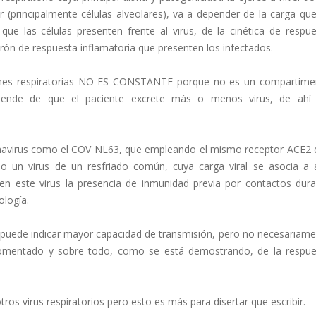
rior (principalmente células alveolares), va a depender de la carga qu
que las células presenten frente al virus, de la cinética de respu
trón de respuesta inflamatoria que presenten los infectados.
iones respiratorias NO ES CONSTANTE porque no es un compartime
de de que el paciente excrete más o menos virus, de ahí 
onavirus como el COV NL63, que empleando el mismo receptor ACE2 
un virus de un resfriado común, cuya carga viral se asocia a a
 en este virus la presencia de inmunidad previa por contactos dur
ología.
me puede indicar mayor capacidad de transmisión, pero no necesariam
omentado y sobre todo, como se está demostrando, de la respue
s virus respiratorios pero esto es más para disertar que escribir.