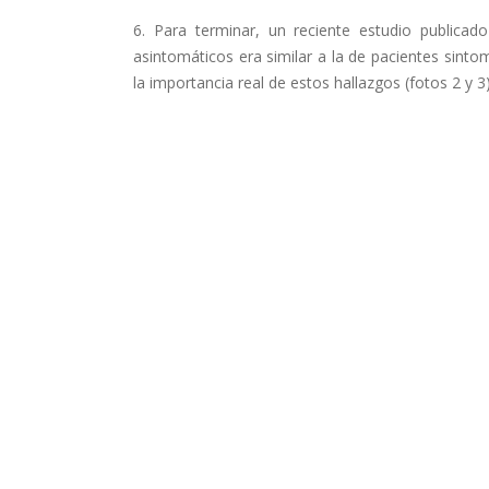
6. Para terminar, un reciente estudio publicad
asintomáticos era similar a la de pacientes sint
la importancia real de estos hallazgos (fotos 2 y 3)
Comparte esto:
Facebook
X
carga viral
CORONAVIRUS
COVID-19
estud
Compartir esta entrada