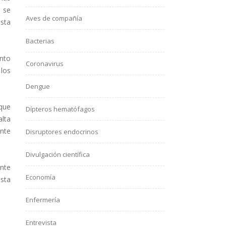
e se
Aves de compañía
esta
Bacterias
nto
Coronavirus
los
Dengue
que
Dípteros hematófagos
lta
ante
Disruptores endocrinos
Divulgación científica
ente
Economía
sta
Enfermería
Entrevista