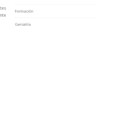
tes
Formación
ente
Geriatría
Green New Deal UE
Gripe
Hemeroteca
Inmunoinfectologia
Inmunosenescencia
Lactancia materna
Leishmania
murciélagos