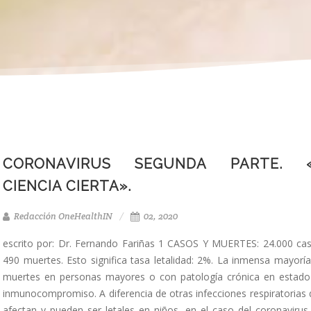
CORONAVIRUS SEGUNDA PARTE. 
CIENCIA CIERTA».
Redacción OneHealthIN
02, 2020
escrito por: Dr. Fernando Fariñas 1 CASOS Y MUERTES: 24.000 cas
490 muertes. Esto significa tasa letalidad: 2%. La inmensa mayorí
muertes en personas mayores o con patología crónica en estado
inmunocompromiso. A diferencia de otras infecciones respiratorias
afectan y pueden ser letales en niños, en el caso del coronavirus