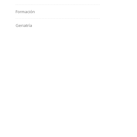
Formación
Geriatría
Green New Deal UE
Gripe
Hemeroteca
Inmunoinfectologia
Inmunosenescencia
Lactancia materna
Leishmania
murciélagos