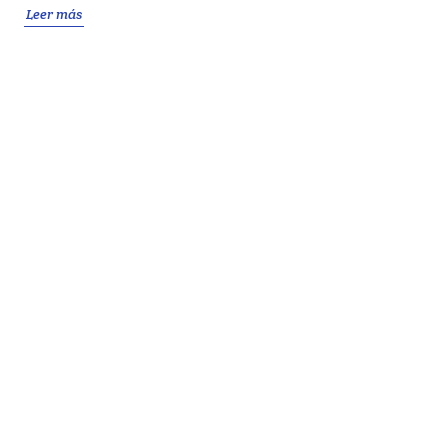
Leer más
CARGAR MÁS
Buscar:
ENTRADAS RECIENTES
NUEVO LANZAMIENTO: «Manual del técnico de anatomía
patológica y citodiagnóstico»