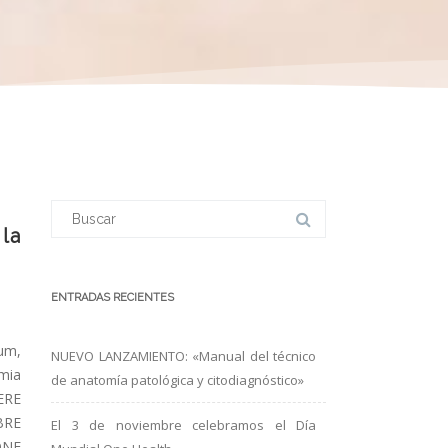
Buscar:
la
ENTRADAS RECIENTES
rum,
NUEVO LANZAMIENTO: «Manual del técnico
mia
de anatomía patológica y citodiagnóstico»
ERE
BRE
El 3 de noviembre celebramos el Día
ONE