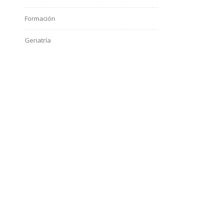
Formación
Geriatría
Green New Deal UE
Gripe
Hemeroteca
Inmunoinfectologia
Inmunosenescencia
Lactancia materna
Leishmania
murciélagos