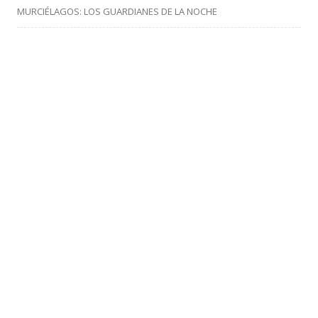
MURCIÉLAGOS: LOS GUARDIANES DE LA NOCHE
En el World Pandemics Forum se inició la cuenta atrás para
salvar el planeta
II JORNADAS DE ACTUALIZACIÓN EN INMUNOINFECTOLOGÍA Y
VACUNAS
CATEGORÍAS
África
Alimentación
Arbovirus
Aves de compañía