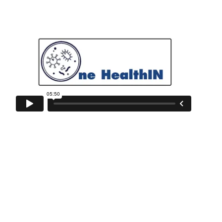
Nuevo libro de Joaquín Araújo «Los árboles te enseñarán
a ver el bosque» y participación en la 2ª edición del libro
ONE HEALTH.