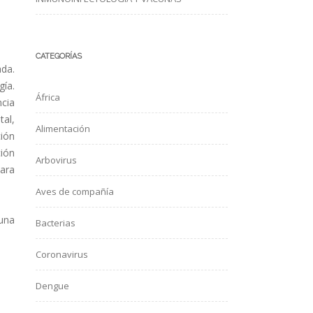
CATEGORÍAS
da.
gía.
África
ncia
tal,
Alimentación
ción
ción
Arbovirus
para
Aves de compañía
 una
Bacterias
Coronavirus
Dengue