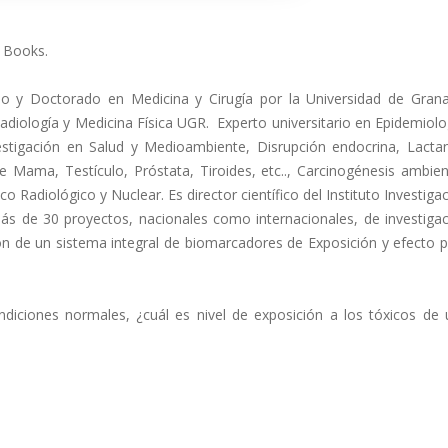
g Books.
do y Doctorado en Medicina y Cirugía por la Universidad de Grana
diología y Medicina Física UGR. Experto universitario en Epidemiolo
estigación en Salud y Medioambiente, Disrupción endocrina, Lacta
ama, Testículo, Próstata, Tiroides, etc.., Carcinogénesis ambien
 Radiológico y Nuclear. Es director científico del Instituto Investiga
ás de 30 proyectos, nacionales como internacionales, de investiga
n de un sistema integral de biomarcadores de Exposición y efecto 
ndiciones normales, ¿cuál es nivel de exposición a los tóxicos de