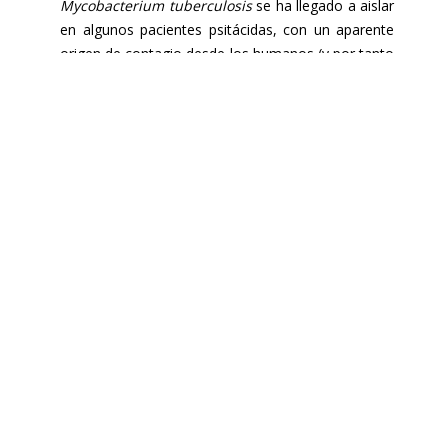
Mycobacterium
tuberculosis
se ha llegado a aislar
en algunos pacientes psitácidas, con un aparente
origen de contagio desde los humanos (y por tanto
con un potencial papel de reservorio muy
interesante). La cercana interacción de las
psitácidas con el ser humano y, dependiendo de las
especies, su elevada esperanza de vida, los hace
un potencial reservorio de esta enfermedad con
respecto a la salud pública, humana, y animal.
Campilobacteriosis
: se reconoce a algunas
especies del género
Campylobacter
como
responsables de toxi-infecciones alimentarias. De
hecho, fue la enfermedad zoonótica más frecuente
en Europa en el año 2009. Ciertos estudios
europeos han mostrado la elevada presencia de
Campylobacter
sp en el intestino de aves
migratorias, y la importancia de su transmisión a
aves cautivas en directa relación con el ser